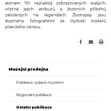
seznam 110 nejčastěji zobrazovaných svatých,
včetně jejich atributů a životních příběhů
založených na legendách. Životopisy jsou
doplněny fotografiemi ze čtyřiceti kostelů
píseckého okresu.
Sdílet
Odeslat
Vyti
stránku
adresu
strá
na
stránky
Facebook
na
Muzejní prodejna
e-
mail
Publikace vydané muzeem
Regionální publikace
Ostatní publikace