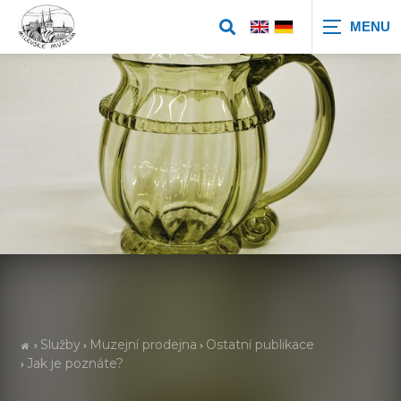
Zobrazit
vyhledávání
Služby
Muzejní prodejna
Ostatní publikace
Jak je poznáte?