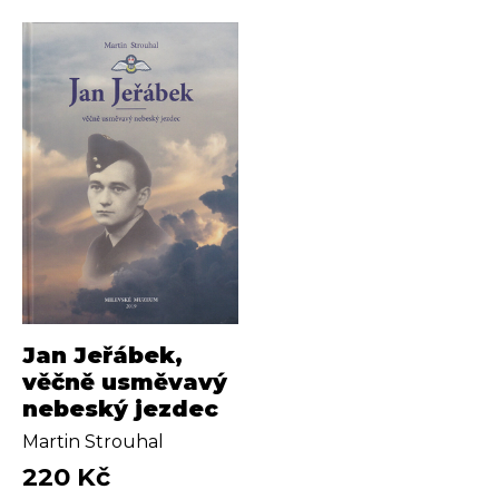
Jan Jeřábek,
věčně usměvavý
nebeský jezdec
Martin Strouhal
220 Kč