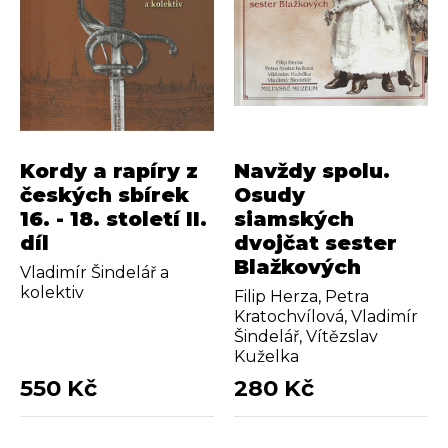
Kordy a rapíry z
Navždy spolu.
českých sbírek
Osudy
16. - 18. století II.
siamských
díl
dvojčat sester
Blažkových
Vladimír Šindelář a
kolektiv
Filip Herza, Petra
Kratochvílová, Vladimír
Šindelář, Vítězslav
Kuželka
550 Kč
280 Kč