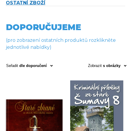
OSTATNÍ ZBOŽÍ
DOPORUČUJEME
(pro zobrazení ostatních produktů rozklikněte
jednotlivé nabídky)
Seřadit
dle doporučení
Zobrazit
s obrázky