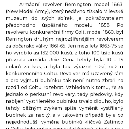
Armádní revolver Remington model 1863,
(New Model Army), který nedávno získalo Milevské
muzeum do svých sbírek, je pokračovatelem
předchozího úspěšného modelu 1858. Po
revolveru konkurenční firmy Colt, model 1860, byl
Remington druhým nejrozšířenějším revolverem
za občanské války 1861-65. Jen mezi lety 1863-75 se
ho vyrobilo asi 132 000 kusů, z toho 100 tisíc kusů
převzala armáda Unie. Cena tehdy byla 10 – 15
dolarů za kus, a byla tak výrazně nižší, než u
konkurenčního Coltu. Revolver má uzavřený rám
a pro vyjmutí bubínku tak není nutno zbraň na
rozdíl od Coltu rozebrat. Vzhledem k tomu, že se
jednalo o perkusní revolvery, tedy předovky, kdy
nabíjení vystříleného bubínku trvalo dlouho, bylo
tehdy běžným zvykem spíše vyměnit vystřílený
bubínek za nabitý, a v takovém případě byla co
nejjednodušší výměna bubínků klíčová. Zatímco
u Coltu bylo nutno vyjmout středový klínek a pak