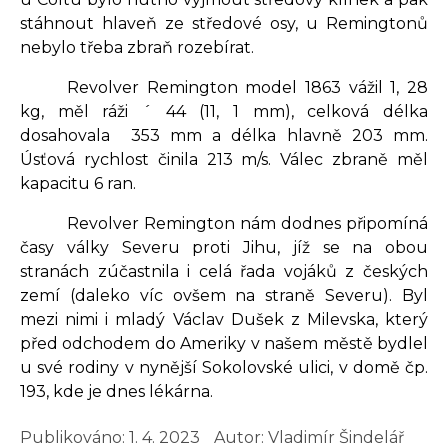
stáhnout hlaveň ze středové osy, u Remingtonů
nebylo třeba zbraň rozebírat.
Revolver Remington model 1863 vážil 1, 28
kg, měl ráži ´ 44 (11, 1 mm), celková délka
dosahovala 353 mm a délka hlavně 203 mm.
Úsťová rychlost činila 213 m/s. Válec zbraně měl
kapacitu 6 ran.
Revolver Remington nám dodnes připomíná
časy války Severu proti Jihu, jíž se na obou
stranách zúčastnila i celá řada vojáků z českých
zemí (daleko víc ovšem na straně Severu). Byl
mezi nimi i mladý Václav Dušek z Milevska, který
před odchodem do Ameriky v našem městě bydlel
u své rodiny v nynější Sokolovské ulici, v domě čp.
193, kde je dnes lékárna.
Publikováno:
1. 4. 2023
Autor: Vladimír Šindelář