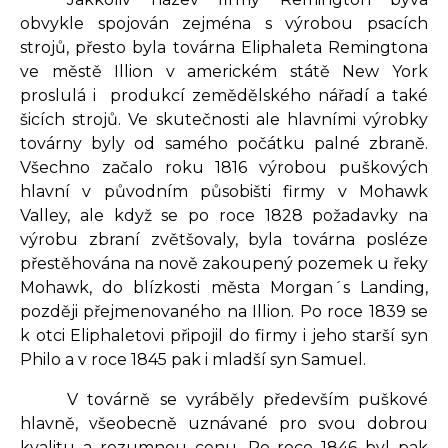
obvykle spojován zejména s výrobou psacích
strojů, přesto byla továrna Eliphaleta Remingtona
ve městě Illion v americkém státě New York
proslulá i produkcí zemědělského nářadí a také
šicích strojů. Ve skutečnosti ale hlavními výrobky
továrny byly od samého počátku palné zbraně.
Všechno začalo roku 1816 výrobou puškových
hlavní v původním působišti firmy v Mohawk
Valley, ale když se po roce 1828 požadavky na
výrobu zbraní zvětšovaly, byla továrna posléze
přestěhována na nově zakoupený pozemek u řeky
Mohawk, do blízkosti města Morgan´s Landing,
později přejmenovaného na Illion. Po roce 1839 se
k otci Eliphaletovi připojil do firmy i jeho starší syn
Philo a v roce 1845 pak i mladší syn Samuel.
V továrně se vyráběly především puškové
hlavně, všeobecně uznávané pro svou dobrou
kvalitu a rozumnou cenu. Po roce 1846 byl pak