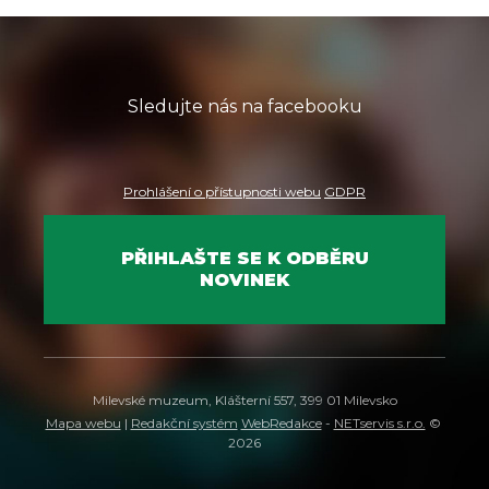
Sledujte nás na facebooku
Prohlášení o přístupnosti webu
GDPR
PŘIHLAŠTE SE K ODBĚRU
NOVINEK
Milevské muzeum, Klášterní 557, 399 01 Milevsko
Mapa webu
|
Redakční systém
WebRedakce
-
NETservis s.r.o.
©
2026