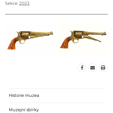
Sekce:
2023
Sdílet
Odeslat
Vyti
stránku
adresu
strá
na
stránky
Facebook
na
Historie muzea
e-
mail
Muzejní sbírky