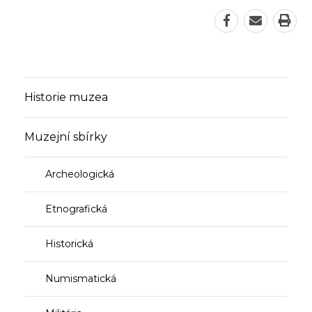
Sdílet
Odeslat
Vyti
stránku
adresu
strá
na
stránky
Facebook
na
Historie muzea
e-
mail
Muzejní sbírky
Archeologická
Etnografická
Historická
Numismatická