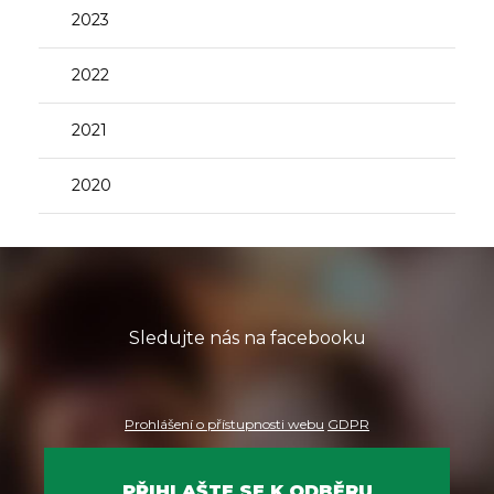
2023
2022
2021
2020
Sledujte nás na facebooku
Prohlášení o přístupnosti webu
GDPR
PŘIHLAŠTE SE K ODBĚRU