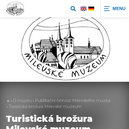
Zobrazit
vyhledávání
O muzeu
Publikační činnost Milevského muzea
Turistická brožura Milevské muzeum
Turistická brožura